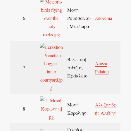
Μονή
6
Ρουσσάνου
Jolovema
, Μετέωρα
Βενετική
Aneza
7
Λότζια,
Palaiou
Ηράκλειο
Μονή
Αλεξανδρ
8
Κορώνης
ής Αλέξης
Γεφύρι