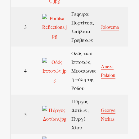
Γέφυρα
Πορτίτσα,
3
Jolovema
Σπήλαιο
Γρεβενών
Οδός των
Ιπποτών,
Aneza
4
Μεσαιωνικ
Palaiou
ή πόλη της
Ρόδου
Πύργος
Δοτίων,
George
5
Πυργί
Ntekas
Χίου