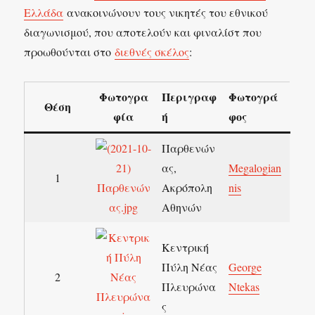
Ελλάδα
ανακοινώνουν τους νικητές του εθνικού
διαγωνισμού, που αποτελούν και φιναλίστ που
προωθούνται στο
διεθνές σκέλος
:
Φωτογρα
Περιγραφ
Φωτογρά
Θέση
φία
ή
φος
Παρθενών
ας,
Megalogian
1
Ακρόπολη
nis
Αθηνών
Κεντρική
Πύλη Νέας
George
2
Πλευρώνα
Ntekas
ς