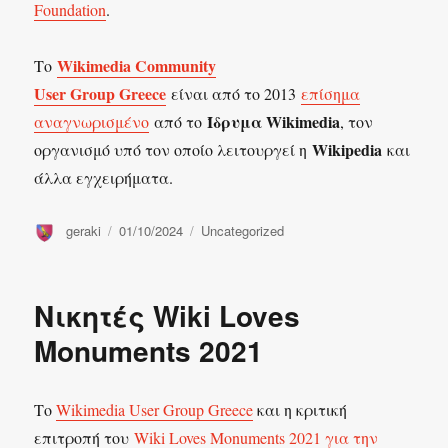
Foundation
.
Wikimedia Community
Το
User Group Greece
είναι από το 2013
επίσημα
Ίδρυμα Wikimedia
αναγνωρισμένο
από το
, τον
Wikipedia
οργανισμό υπό τον οποίο λειτουργεί η
και
άλλα εγχειρήματα.
Συντάκτης
Δημοσιεύτηκε
Κατηγορίες
geraki
01/10/2024
Uncategorized
την
Νικητές Wiki Loves
Monuments 2021
Το
Wikimedia User Group Greece
και η κριτική
επιτροπή του
Wiki
Loves Monuments 2021 για την