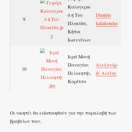
Καλογερικ
ό ή Του
Dimitris
9
Πλακίδα,
kaliakoudas
Κήποι
Ιωαννίνων
Ιερά Μονή
Παναγίας
Αλεξανδρ
10
Πελεκητής,
ής Αλέξης
Καρίτσα
Οι νικητές θα ειδοποιηθούν για την παραλαβή των
βραβείων τους.