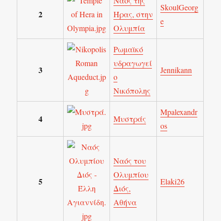
Ναός της
SkoulGeorg
2
Ήρας, στην
e
Ολυμπία
Ρωμαϊκό
υδραγωγεί
3
Jennikann
ο
Νικόπολης
Mpalexandr
4
Μυστράς
os
Ναός του
Ολυμπίου
5
Elaki26
Διός,
Αθήνα