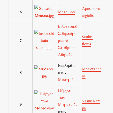
Apostolosm
6
Μετέωρα
argiolis
Εσωτερικό
Σιδηροδρο
Stathis
7
μικού
floros
Σταθμού
Αθηνών
Εκκλησία
Mpalexandr
8
στον
os
Μυστρά
Πύργος
των
VasilisKara
9
Μαριανών
pa
στην