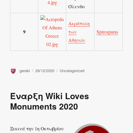
Όλυνθο
Ακρόπολη
9
των
Spirosparas
Αθηνών
Συντάκτης
Δημοσιεύτηκε
Κατηγορίες
geraki
29/12/2020
Uncategorized
την
Έναρξη Wiki Loves
Monuments 2020
Ξεκινά την 1η Οκτωβρίου