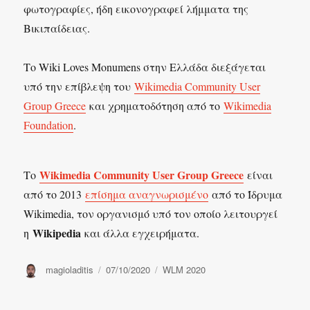
φωτογραφίες, ήδη εικονογραφεί λήμματα της
Βικιπαίδειας.
Το Wiki Loves Monumens στην Ελλάδα διεξάγεται
υπό την επίβλεψη του
Wikimedia Community User
Group Greece
και χρηματοδότηση από το
Wikimedia
Foundation
.
Wikimedia Community User Group Greece
Το
είναι
από το 2013
επίσημα αναγνωρισμένο
από το Ίδρυμα
Wikimedia, τον οργανισμό υπό τον οποίο λειτουργεί
Wikipedia
η
και άλλα εγχειρήματα.
Συντάκτης
Δημοσιεύτηκε
Κατηγορίες
magioladitis
07/10/2020
WLM 2020
την